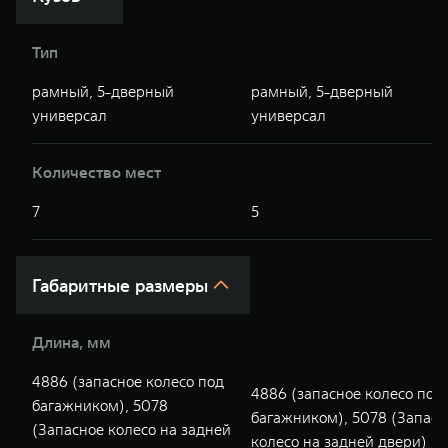
WEY 07
WEY 05
Расширяя границы комфорта
Эстетика ново
Тип
от 6 149 000 ₽
от 5 699 00
рамный, 5-дверный
рамный, 5-дверный
универсал
универсал
Количество мест
7
5
WEY 80
WEY 80 Л
Габаритные размеры
Масштаб возможностей
Масштаб возм
от 6 449 000 ₽
от 8 099 0
Длина, мм
4886 (запасное колесо под
4886 (запасное колесо под
багажником), 5078
багажником), 5078 (Запасн
(Запасное колесо на задней
колесо на задней двери)