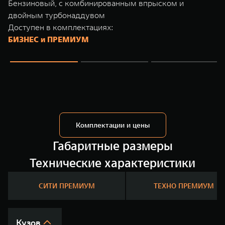
Бензиновый, с комбинированным впрыском и
TANK Финансы
Сервис
двойным турбонаддувом
Корпоративным клиентам
Специальные предложения
Доступен в комплектациях:
БИЗНЕС и ПРЕМИУМ
Моторные масла
TANK ФИНАНСЫ
TANK Кредит
ЦИФРОВЫЕ СЕРВИСЫ TANK
TANK Лизинг
Цифровые сервисы TANK
TANK 500
TANK 700
TANK Страхование
Подписки
Веди за собой
Сила признани
от 6 499 000 ₽
от 10 199 
Комплектации и цены
Габаритные размеры
Технические характеристики
СИТИ ПРЕМИУМ
ТЕХНО ПРЕМИУМ
Кузов