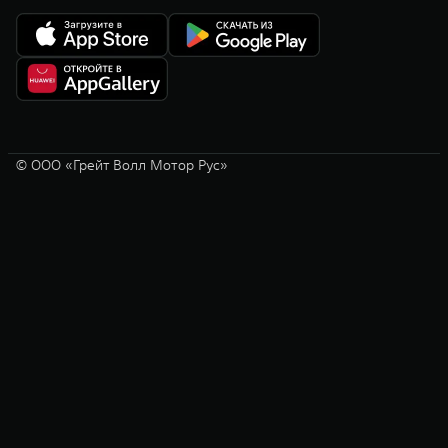
© ООО «Грейт Волл Мотор Рус»