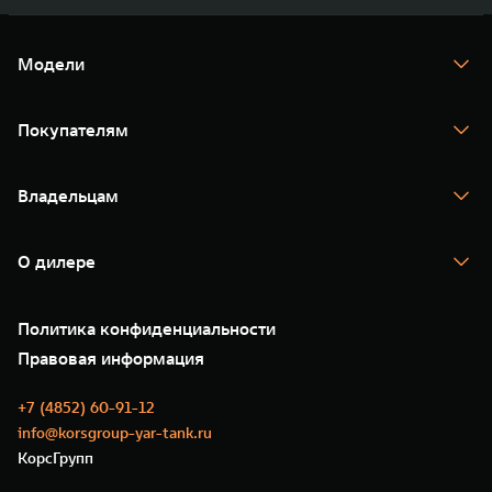
Модели
TANK 300
TANK 400
Покупателям
TANK 500
TANK 700
Спецпредложения
Тест-драйв
Владельцам
TANK Финансы
TANK Кредит
Гарантия
TANK Лизинг
Помощь на дороге
Корпоративным клиентам
О дилере
Новые цифровые сервисы TANK
Зарядные станции
Подписки
О нас
Специальные предложения
35 лет GWM
Сервис
Политика конфиденциальности
GWM ТЕХ ДЕНЬ
Нулевое ТО
Новости
Правовая информация
Моторные масла
+7 (4852) 60-91-12
info@korsgroup-yar-tank.ru
КорсГрупп