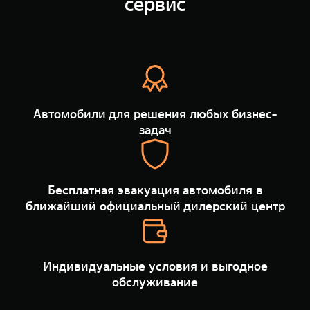
сервис
TANK Финансы
Сервис
Корпоративным клиентам
Специальные предложения
Моторные масла
TANK ФИНАНСЫ
TANK Кредит
ЦИФРОВЫЕ СЕРВИСЫ TANK
Автомобили для решения любых бизнес-
TANK Лизинг
Цифровые сервисы TANK
задач
TANK 500
TANK 700
TANK Страхование
Подписки
Веди за собой
Сила признан
от 6 499 000 ₽
от 10 199 
Бесплатная эвакуация автомобиля в
ближайший официальный дилерский центр
Индивидуальные условия и выгодное
обслуживание