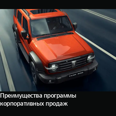
WEY 07
WEY 05
Расширяя границы комфорта
Эстетика ново
от 6 149 000 ₽
от 5 699 0
WEY 80
WEY 80 Л
Масштаб возможностей
Масштаб возм
от 6 449 000 ₽
от 8 099 0
Преимущества программы
корпоративных продаж