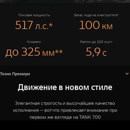
TANK Финансы
Сервис
Корпоративным клиентам
Специальные предложения
Пиковая мощность
Запас хода на электротяге*
517
100
л.с.*
км
Моторные масла
TANK ФИНАНСЫ
TANK Кредит
ЦИФРОВЫЕ СЕРВИСЫ TANK
Клиренс
Разгон до 100 км/ч
до 325
5,9
мм**
с
TANK Лизинг
Цифровые сервисы TANK
Техно Премиум
TANK 500
TANK 700
Комплектации и цены
TANK Страхование
Подписки
Веди за собой
Сила признан
Технические характеристики
Конфигуратор
от 6 499 000 ₽
от 10 199 
Техно Премиум
Движение в новом стиле
Элегантная строгость и высочайшее качество
исполнения — вот что привлекает внимание при
первом же взгляде на TANK 700