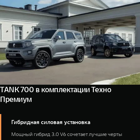
дороге, всегда под рукой. Управление мультимедиа и
функции, управления светом и многое другое.
функциями автомобиля теперь доступно с помощью
голосового помощника.
Оставьте заявку на дооснащение цифровыми
сервисами и почувствуйте разницу!
TANK 700 в комплектации Техно
Премиум
Гибридная силовая установка
Мощный гибрид 3.0 V6 сочетает лучшие черты