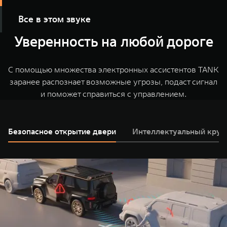
Все в этом звуке
Уверенность на любой дороге
Благодаря современным инженерным и
технологическим решениям, новая премиальная
аудиосистема с 16 динамиками мгновенно перенесет
С помощью множества электронных ассистентов TANK
Вас в атмосферу любимого симфонического концерта
заранее распознает возможные угрозы, подаст сигнал
и поможет справиться с управлением.
Безопасное открытие двери
Интеллектуальный круи