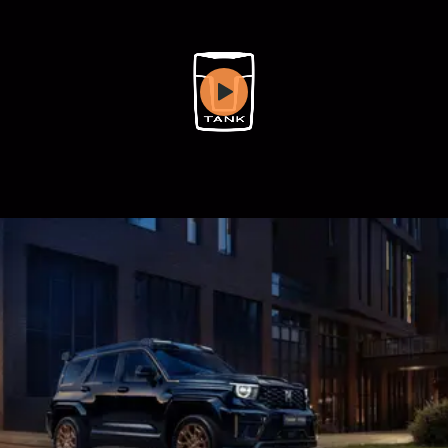
WEY 07
WEY 05
Расширяя границы комфорта
Эстетика ново
от 6 149 000 ₽
от 5 699 0
WEY 80
WEY 80 Л
Масштаб возможностей
Масштаб возм
от 6 449 000 ₽
от 8 099 0