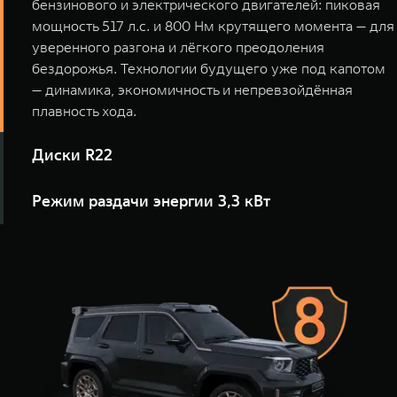
бензинового и электрического двигателей: пиковая
мощность 517 л.с. и 800 Нм крутящего момента — для
уверенного разгона и лёгкого преодоления
бездорожья. Технологии будущего уже под капотом
— динамика, экономичность и непревзойдённая
плавность хода.
Диски R22
TANK 700 создан, чтобы впечатлять с первых секунд.
Режим раздачи энергии 3,3 кВт
Брутальный дизайн в сочетании с мощными 22-
дюймовыми дисками символизируют статус, а
Ваш внедорожник теперь и источник энергии: 3,3 кВт
безупречная управляемость и стабильность на
хватит, чтобы зарядить гаджеты, обеспечить свет в
скорости превращают каждую поездку в
кемпинге и даже подключить электроинструменты. С
демонстрацию превосходства и стиля.
такой мощностью вы не зависите от обстоятельств —
только от своих планов.