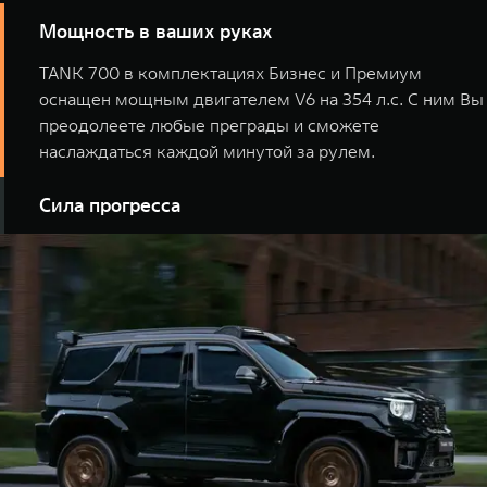
Мощность в ваших руках
TANK 700 в комплектациях Бизнес и Премиум
оснащен мощным двигателем V6 на 354 л.с. С ним Вы
преодолеете любые преграды и сможете
наслаждаться каждой минутой за рулем.
Сила прогресса
TANK 700 сочетает в себе лучшее от двух миров -
надежность бензиновго V6 и эффективность
гибридной силовой установки. Их совместная работа
позволяет достигать внушительных 517 л.с. и
ошеломляющих 800 Hм, а также обеспечивать разгон
от 0 до 100 км.ч всего за 5,9 секунд.