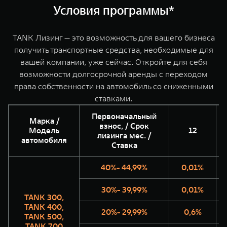
WEY 07
WEY 05
Условия программы*
Расширяя границы комфорта
Эстетика ново
от 6 149 000 ₽
от 5 699 0
TANK Лизинг — это возможность для вашего бизнеса
получить транспортные средства, необходимые для
вашей компании, уже сейчас. Откройте для себя
возможности долгосрочной аренды с переходом
права собственности на автомобиль со сниженными
ставками.
Первоначальный
Марка /
взнос, / Срок
Модель
12
лизинга мес. /
WEY 80
WEY 80 Л
автомобиля
Ставка
Масштаб возможностей
Масштаб возм
от 6 449 000 ₽
от 8 099 0
40%- 44,99%
0,01%
30%- 39,99%
0,01%
TANK 300,
TANK 400,
20%- 29,99%
0,6%
TANK 500,
TANK 700