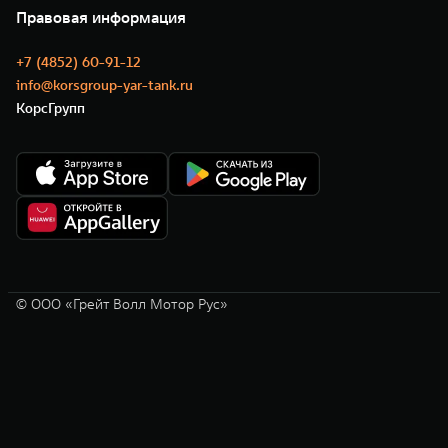
Нулевое ТО
Новости
Правовая информация
Моторные масла
+7 (4852) 60-91-12
info@korsgroup-yar-tank.ru
КорсГрупп
© ООО «Грейт Волл Мотор Рус»