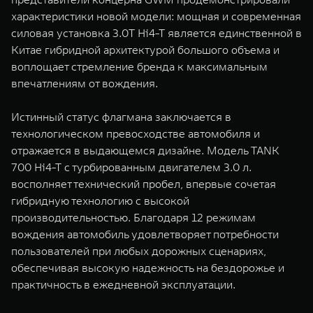
WEY 07
WEY 05
характеристики новой модели: мощная и современная
Расширяя границы комфорта
Эстетика нов
силовая установка 3.0T Hi4-T является единственной в
от 6 149 000 ₽
от 5 699 0
Китае гибридной архитектурой большого объема и
воплощает стремление бренда к максимальным
впечатлениям от вождения.
Истинный статус флагмана заключается в
технологическом превосходстве автомобиля и
отражается в выдающемся дизайне. Модель TANK
700 Hi4-T с турбированным двигателем 3.0 л.
восполняет технический пробел, впервые сочетая
WEY 80
WEY 80 
гибридную технологию с высокой
Масштаб возможностей
Масштаб воз
производительностью. Благодаря 12 режимам
от 6 449 000 ₽
от 8 099 
вождения автомобиль удовлетворяет потребности
пользователей при любых дорожных сценариях,
обеспечивая высокую надежность на бездорожье и
практичность в ежедневной эксплуатации.