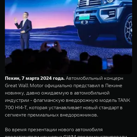
TANK Финансы
Сервис
Корпоративным клиентам
Специальные предложения
Моторные масла
TANK ФИНАНСЫ
TANK Кредит
ЦИФРОВЫЕ СЕРВИСЫ TANK
TANK Лизинг
Цифровые сервисы TANK
TANK 500
TANK 700
TANK Страхование
Подписки
Веди за собой
Сила признан
от 6 499 000 ₽
от 10 199 
Пекин, 7 марта 2024 года.
Автомобильный концерн
Great Wall Motor официально представил в Пекине
новинку, давно ожидаемую в автомобильной
индустрии - флагманскую внедорожную модель TANK
700 Hi4-T, которая устанавливает новый стандарт в
сегменте премиальных внедорожников.
Во время презентации нового автомобиля
представители концерна GWM продемонстрировали