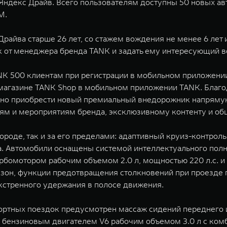
декс Драйв. Всего пользователям доступны 50 новых авт
M.
райва старше 26 лет, со стажем вождения не менее 6 лет 
к от менеджера бренда TANK и задать ему интересующий в
NK 500 клиентам при регистрации в мобильном приложении
-магазине TANK Shop в мобильном приложении TANK. Благ
жно приобрести новый премиальный внедорожник напряму
тям и мероприятиям бренда, эксклюзивному контенту и о
ороде, так и за его пределами: адаптивный круиз-контроль
ка. Автомобили оснащены системой интеллектуального полн
бомотором рабочим объемом 2.0 л, мощностью 220 л.с. и
х зон, функции предотвращения столкновений при проезде
кстренного удержания в полосе движения.
ортных поездок предусмотрен массаж сидений переднего и
бензиновым двигателем V6 рабочим объемом 3.0 л с ко