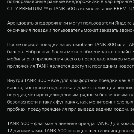
полноразмерные рамные внедорожники в каршеринге Ян
CITY PREMIUM ** и TANK 500 в комплектации PREMIU
Арендовать внедорожники могут пользователи Яндекс Д
окончания поездки пользователь может заказать звоно
После первой поездки на автомобиле TANK 300 или TA
баллов. Набранные баллы можно обменивать в онлайн
мобильного приложения всего в несколько кликов мо
приложения TANK является доступ к последним новос
Внутри TANK 300 – все для комфортной поездки как в г
капота, контурная подсветка и даже столик для пикни
передач, четырехцилиндровым рядным бензиновым тур
безопасности и таких функциях, как мониторинг слепы
пробках, предупреждения при выезде задним ходом, э
TANK 500 – флагман в линейке бренда TANK. Для комф
12 динамиками. TANK 500 оснащен шестицилиндровым 