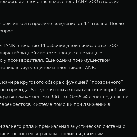
омобилей в течение 6 месяцев: TANK 300 в версии
и рейтингом в профиле вождения от 42 и выше. После
опрос.
 TANK в течение 14 рабочих дней начисляется 700
одаря гибридной системе продаж с помощью
ю у производителя. Еще одним преимуществом
бщению в кругу единомышленников TANK.
, камера кругового обзора с функцией “прозрачного”
ого привода, 8-ступенчатой автоматической коробкой
 крутящим моментом 380 Нм. Особый акцент сделан на
 перекрестков, системе помощи при движении в
 заднего ряда и премиальная акустическая система c
мбинированным впрыском топлива и двойным