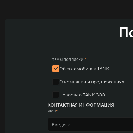
ландшафта автомобильной отрасли, в том числе посредством разработк
выносливых пикапов GWM Pickup, инновационных внедорожников TANK, э
и современных автомобилей в более чем 60 регионах мира. В состав хол
млн автомобилей в год. По итогам 2021 года общая выручка компании уве
пикапов в Китае. На сегодняшний день концерн GWM создал мировую сист
П
глобальную систему «14+5», которая включает 10 внутренних производст
*
ТЕМЫ ПОДПИСКИ
Об автомобилях TANK
О компании и предложениях
Новости о TANK 300
КОНТАКТНАЯ ИНФОРМАЦИЯ
ИМЯ