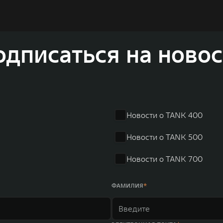
и собственных интеллектуальных платформ. Шесть автомобильных брендов G
лектромобилей ORA, премиальных кроссоверов WEY, а также новый технолог
динга GWM входят 80 дочерних компаний, а штат включает более 60 000 чело
личилась больше чем на 30% и составила 136,3 млрд юаней (1,6 трлн рублей).
ему исследований и разработок, включая центры в России, Китае, Японии, 
одписаться на новос
венных комплексов и 4 зарубежных – в России, Таиланде, Бразилии и Индии, 
Новости о TANK 400
Новости о TANK 500
Новости о TANK 700
ФАМИЛИЯ