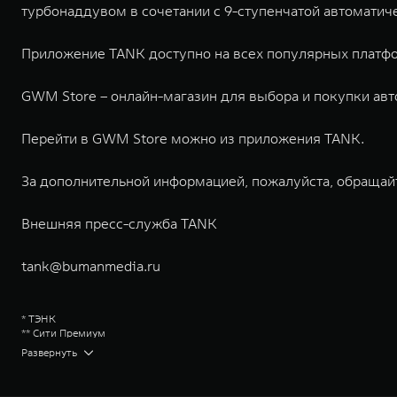
турбонаддувом в сочетании с 9-ступенчатой автоматич
Приложение TANK доступно на всех популярных платф
GWM Store – онлайн-магазин для выбора и покупки ав
Перейти в GWM Store можно из приложения TANK.
За дополнительной информацией, пожалуйста, обращай
Внешняя пресс-служба TANK
tank@bumanmedia.ru
* ТЭНК
** Сити Премиум
Great Wall Motor Company Limited (GWM) — глобальный производитель в
Развернуть
зарегистрирована на Гонконгской и Шанхайской фондовых биржах в 2003 
обслуживание автомобилей и запчастей. Значительная доля инвестиций 
обеспечивает технологическое преимущество GWM и позволяет создавать