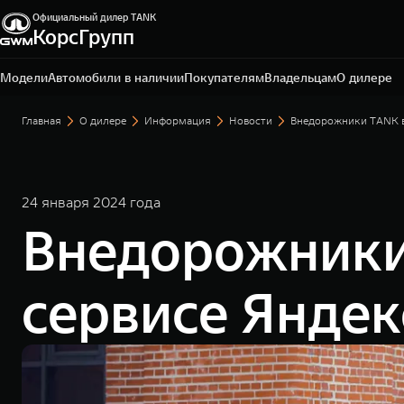
Официальный дилер TANK
Ярославль, Ярославская обл., пос. Нагорный, ул.
КорсГрупп
Дорожная, д. 8
+7 (4852) 60-91-12
Модели
Автомобили в наличии
Покупателям
Владельцам
О дилере
Главная
О дилере
Информация
Новости
Внедорожники TANK в
24 января 2024 года
Внедорожники
сервисе Яндек