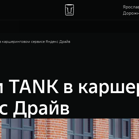
Ярослав
Дорожна
 каршеринговом сервисе Яндекс Драйв
 TANK в карше
с Драйв