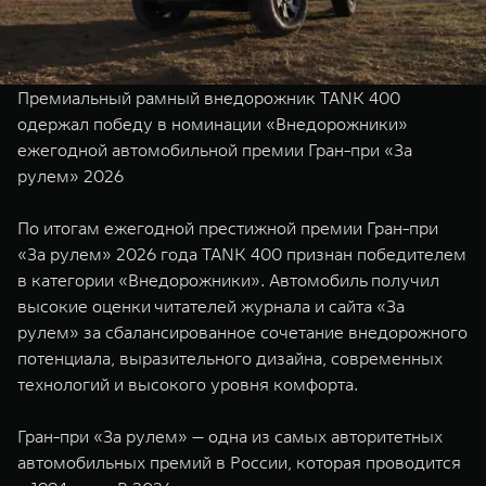
TANK Финансы
Сервис
Корпоративным клиентам
Специальные предложения
Моторные масла
Премиальный рамный внедорожник TANK 400
TANK ФИНАНСЫ
одержал победу в номинации «Внедорожники»
ежегодной автомобильной премии Гран-при «За
TANK Кредит
ЦИФРОВЫЕ СЕРВИСЫ TANK
рулем» 2026
TANK Лизинг
Цифровые сервисы TANK
TANK 500
TANK 700
По итогам ежегодной престижной премии Гран-при
TANK Страхование
Подписки
Веди за собой
Сила признан
«За рулем» 2026 года TANK 400 признан победителем
от 6 499 000 ₽
от 10 199 
в категории «Внедорожники». Автомобиль получил
высокие оценки читателей журнала и сайта «За
рулем» за сбалансированное сочетание внедорожного
потенциала, выразительного дизайна, современных
технологий и высокого уровня комфорта.
Гран-при «За рулем» — одна из самых авторитетных
автомобильных премий в России, которая проводится