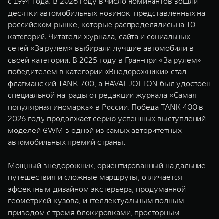
с 1994 года. В 2026 году в число номинантов вошли
WEY 07
WEY 05
десятки автомобильных новинок, представленных на
Расширяя границы комфорта
Эстетика нов
российском рынке, которые распределялись на 10
от 6 149 000 ₽
от 5 699 0
категорий. Читатели журнала, сайта и социальных
сетей «За рулем» выбирали лучшие автомобили в
своей категории. В 2025 году в Гран-при «За рулем»
победителем в категории «Внедорожники» стал
флагманский TANK 700, а HAVAL JOLION был удостоен
специальной награды от редакции журнала «Самая
популярная иномарка» в России. Победа TANK 400 в
2026 году продолжает серию успешных выступлений
моделей GWM в одной из самых авторитетных
WEY 80
WEY 80 
автомобильных премий страны.
Масштаб возможностей
Масштаб воз
от 6 449 000 ₽
от 8 099 
Мощный внедорожник, ориентированный на дальние
путешествия и сложные маршруты, отличается
эффектным дизайном экстерьера, продуманной
геометрией кузова, интеллектуальным полным
приводом с тремя блокировками, просторным