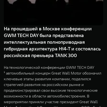
TANK Финансы
Сервис
Корпоративным клиентам
Специальные предложения
TANK 500
TANK 700
Моторные масла
Веди за собой
Сила признания
TANK ФИНАНСЫ
от 6 499 000 ₽
от 10 199 000 ₽
На прошедшей в Москве конференции
TANK Кредит
ЦИФРОВЫЕ СЕРВИСЫ TANK
GWM TECH DAY была представлена
интеллектуальная полноприводная
TANK Лизинг
Цифровые сервисы TANK
гибридная архитектура Hi4-T и состоялась
TANK Страхование
Подписки
российская премьера TANK 300
WEY 07
WEY 05
На технологической конференции GWM TECH DAY
Расширяя границы комфорта
Эстетика нового времени
¹ автомобильный концерн Great Wall Motor обозначил
от 6 149 000 ₽
от 5 699 000 ₽
ключевые этапы развития компании, поделился
стратегией развития на российском рынке и
продемонстрировал свои высокие технологические
возможности в области автомобилестроения. В
мероприятии приняли участие президент Great Wall