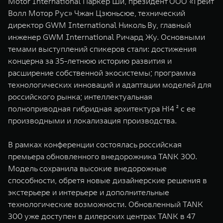
Motor International Паркер Ши, президент ООО «Грейт
WEY 80
WEY 80 Лаундж
Волл Мотор Рус» Чжан Цзюньсюе, технический
Масштаб возможностей
Масштаб возможностей
директор GWM International Николь Ву, главный
от 6 449 000 ₽
от 8 099 000 ₽
инженер GWM International Ричард Жу. Основными
темами выступлений спикеров стали: достижения
концерна за 35-летнюю историю развития и
расширение собственной экосистемы; программа
технологических инноваций и адаптации моделей для
российского рынка; интеллектуальная
полноприводная гибридная архитектура Hi4 ² с ее
производными и локализация производства.
В рамках конференции состоялась российская
премьера обновленного внедорожника TANK 300.
Модель сохранила высокие внедорожные
способности, обретя новые дизайнерские решения в
экстерьере и интерьере и дополнительные
технологические возможности. Обновленный TANK
300 уже доступен в дилерских центрах TANK в 47