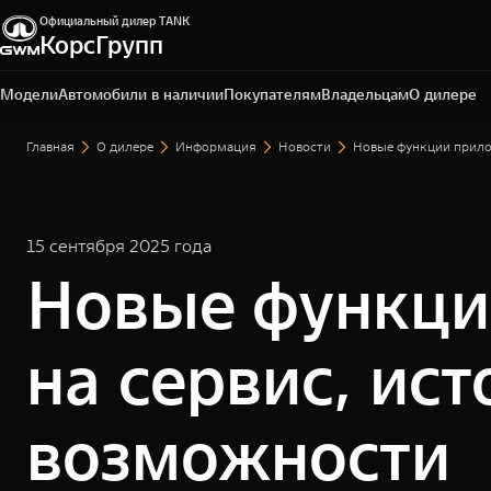
Официальный дилер TANK
Ярославль, Ярославская обл., пос. Нагорный, ул.
КорсГрупп
Дорожная, д. 8
+7 (4852) 60-91-12
Модели
Автомобили в наличии
Покупателям
Владельцам
О дилере
Главная
О дилере
Информация
Новости
Новые функции прило
15 сентября 2025 года
Новые функци
на сервис, ис
возможности