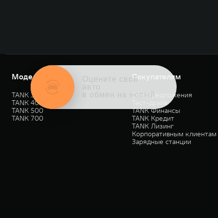
Модели
Покупателям
Оцените свой
авто
в обмен на новый
TANK 300
Спецпредложения
TANK 400
Тест-драйв
TANK 500
TANK Финансы
TANK 700
TANK Кредит
TANK Лизинг
Корпоративным клиентам
Зарядные станции