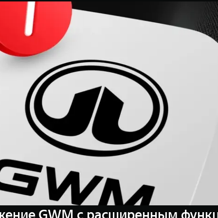
жение GWM с расширенным функц