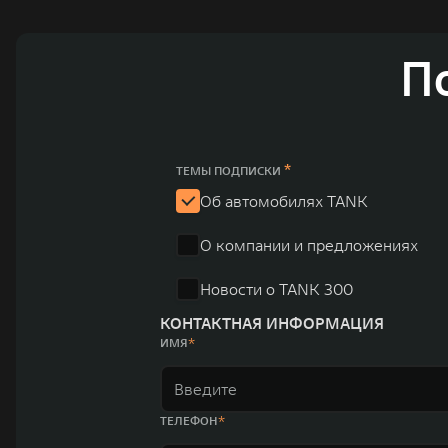
и современных автомобилей в более чем 60 регионах мира. В состав хол
млн автомобилей в год. По итогам 2021 года общая выручка компании уве
пикапов в Китае. На сегодняшний день концерн GWM создал мировую сист
П
глобальную систему «14+5», которая включает 10 внутренних производст
*
ТЕМЫ ПОДПИСКИ
Об автомобилях TANK
О компании и предложениях
Новости о TANK 300
КОНТАКТНАЯ ИНФОРМАЦИЯ
ИМЯ
ТЕЛЕФОН