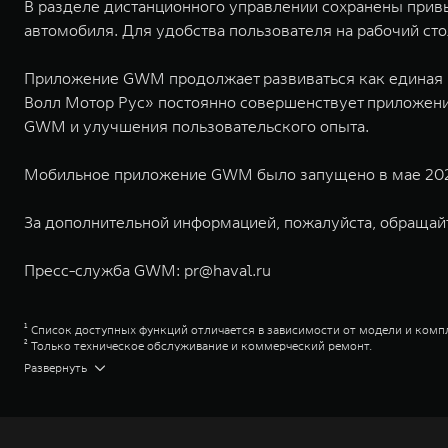
В разделе дистанционного управлении сохранены привы
автомобиля. Для удобства пользователя на рабочий с
Приложение GWM продолжает развиваться как единая ц
Волл Мотор Рус» постоянно совершенствует приложени
GWM и улучшения пользовательского опыта.
Мобильное приложение GWM было запущено в мае 2025
За дополнительной информацией, пожалуйста, обращай
Пресс-служба GWM:
pr@haval.ru
¹ Список доступных функций отличается в зависимости от модели и ком
² Только техническое обслуживание и коммерческий ремонт.
Great Wall Motor Company Limited (GWM) — глобальный производитель в
Развернуть
зарегистрирована на Гонконгской и Шанхайской фондовых биржах в 2003 
обслуживание автомобилей и запчастей. Значительная доля инвестиций 
обеспечивает технологическое преимущество GWM и позволяет создавать
ландшафта автомобильной отрасли, в том числе посредством разработк
выносливых пикапов GWM Pickup, инновационных внедорожников TANK, э