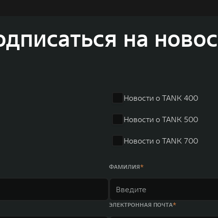
динга GWM входят 80 дочерних компаний, а штат включает более 60 000 чело
личилась больше чем на 30% и составила 136,3 млрд юаней (1,6 трлн рублей).
ему исследований и разработок, включая центры в России, Китае, Японии, 
одписаться на новос
венных комплексов и 4 зарубежных – в России, Таиланде, Бразилии и Индии, 
Новости о TANK 400
Новости о TANK 500
Новости о TANK 700
ФАМИЛИЯ
ЭЛЕКТРОННАЯ ПОЧТА