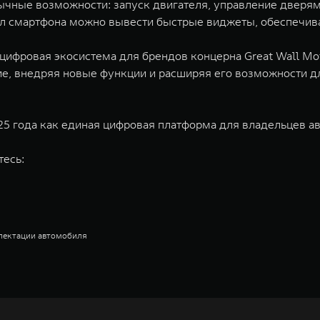
чные возможности: запуск двигателя, управление дверями
тол смартфона можно вывести быстрые виджеты, обеспечив
ифровая экосистема для брендов концерна Great Wall Mot
е, внедряя новые функции и расширяя его возможности д
 года как единая цифровая платформа для владельцев ав
тесь:
плектации автомобиля
недорожников, кроссоверов и пикапов, специализирующийся на интеллектуал
и 2011 годах соответственно. Сфера деятельности концерна GWM включает пр
GWM сосредоточена на конструкторских разработках автомобилей и силовых а
 более экологичные, умные и безопасные продукты для пользователей по все
и собственных интеллектуальных платформ. Шесть автомобильных брендов G
лектромобилей ORA, премиальных кроссоверов WEY, а также новый технолог