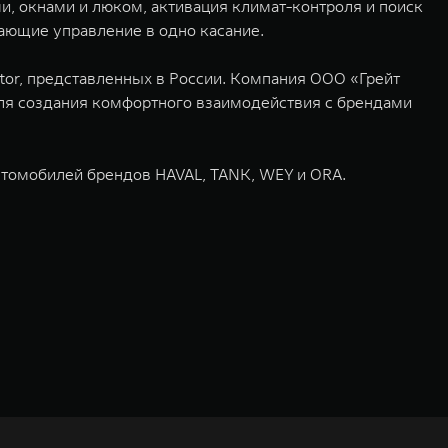
, окнами и люком, активация климат-контроля и поиск
ающие управление в одно касание.
or, представленных в России. Компания ООО «Грейт
ля создания комфортного взаимодействия с брендами
томобилей брендов HAVAL, TANK, WEY и ORA.
ьных технологиях и экологичном производстве. Компания была
оектирование, исследования и разработки, производство, продажу и
грегатов, использующих альтернативные источники энергии. Это
му миру. Компания вносит активный вклад в создание технологического
WM – интеллектуальных кроссоверов и внедорожников HAVAL,
ичный бренд SALOON – в совокупности образуют сегмент прогрессивных