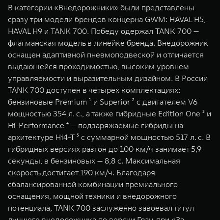
В категории «Внедорожники» были представлены
сразу три модели брендов концерна GWM: HAVAL H5,
HAVAL H9 и TANK 700. Победу одержал TANK 700 —
флагманская модель в линейке бренда. Внедорожник
оснащен адаптивной пневмоподвеской и отличается
выдающейся проходимостью, высоким уровнем
управляемости и выразительным дизайном. В России
TANK 700 доступен в четырех комплектациях:
бензиновые Premium ¹ и Superior ² с двигателем V6
мощностью 354 л. с., а также гибридные Edition One ³ и
Hi-Performance ⁴ — подзаряжаемые гибриды на
архитектуре Hi4-T ⁵ с суммарной мощностью 517 л. с. В
гибридных версиях разгон до 100 км/ч занимает 5,9
секунды, в бензиновых — 8,8 с. Максимальная
скорость достигает 190 км/ч. Благодаря
сбалансированной комбинации премиального
оснащения, мощной техники и внедорожного
потенциала, TANK 700 заслуженно завоевал титул
лучшего внедорожника по версии Гран-при «За