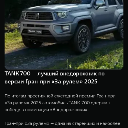
TANK Финансы
Сервис
Корпоративным клиентам
Специальные предложения
Моторные масла
TANK ФИНАНСЫ
TANK Кредит
ЦИФРОВЫЕ СЕРВИСЫ TANK
TANK Лизинг
Цифровые сервисы TANK
TANK 500
TANK 700
TANK Страхование
Подписки
Веди за собой
Сила признан
от 6 499 000 ₽
от 10 199 
TANK 700 — лучший внедорожник по
версии Гран-при «За рулем» 2025
По итогам престижной ежегодной премии Гран-при
«За рулем» 2025 автомобиль TANK 700 одержал
победу в номинации «Внедорожники».
Гран-при «За рулем» — одна из старейших и наиболее