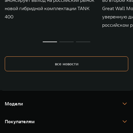
новой гибридной комплектации TANK
Great Wall M
400
уверенную д
российском р
все новости
Модели
TANK 300
TANK 400
Покупателям
TANK 500
TANK 700
Спецпредложения