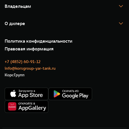
Тест-драйв
Владельцам
TANK Финансы
TANK Кредит
Гарантия
TANK Лизинг
Помощь на дороге
Корпоративным клиентам
О дилере
Новые цифровые сервисы TANK
Зарядные станции
Подписки
О нас
Специальные предложения
35 лет GWM
Сервис
Политика конфиденциальности
GWM ТЕХ ДЕНЬ
Нулевое ТО
Новости
Правовая информация
Моторные масла
+7 (4852) 60-91-12
info@korsgroup-yar-tank.ru
КорсГрупп