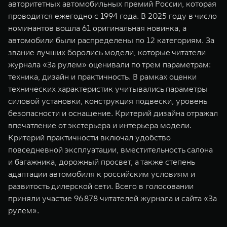
авторитетных автомобильных премий России, которая
WEY 07
WEY 05
проводится ежегодно с 1994 года. В 2025 году в число
Расширяя границы комфорта
Эстетика нов
номинантов вошла 61 оригинальная новинка, а
от 6 149 000 ₽
от 5 699 0
автомобили были распределены по 12 категориям. За
звание лучших боролись модели, которые читатели
журнала «За рулем» оценивали по трем параметрам:
техника, дизайн и практичность. В рамках оценки
технических характеристик учитывались параметры
силовой установки, конструкция подвески, уровень
безопасности и оснащение. Критерий дизайна отражал
впечатление от экстерьера и интерьера модели.
Критерий практичности включал удобство
WEY 80
WEY 80 
повседневной эксплуатации, вместительность салона
Масштаб возможностей
Масштаб воз
и багажника, дорожный просвет, а также степень
от 6 449 000 ₽
от 8 099 
адаптации автомобиля к российским условиям и
развитость дилерской сети. Всего в голосовании
приняли участие 96 878 читателей журнала и сайта «За
рулем».