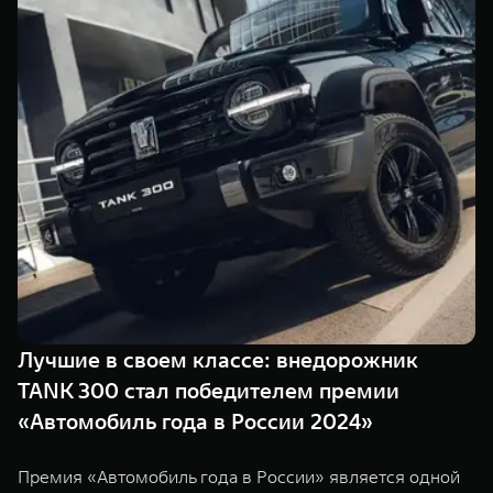
TANK Финансы
Сервис
Корпоративным клиентам
Специальные предложения
Моторные масла
TANK ФИНАНСЫ
TANK Кредит
ЦИФРОВЫЕ СЕРВИСЫ TANK
TANK Лизинг
Цифровые сервисы TANK
TANK 500
TANK 700
TANK Страхование
Подписки
Веди за собой
Сила признан
от 6 499 000 ₽
от 10 199 
Лучшие в своем классе: внедорожник
TANK 300 стал победителем премии
«Автомобиль года в России 2024»
Премия «Автомобиль года в России» является одной