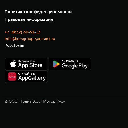
Подписки
О нас
Специальные предложения
35 лет GWM
Сервис
Политика конфиденциальности
GWM ТЕХ ДЕНЬ
Нулевое ТО
Новости
Правовая информация
Моторные масла
+7 (4852) 60-91-12
info@korsgroup-yar-tank.ru
КорсГрупп
© ООО «Грейт Волл Мотор Рус»