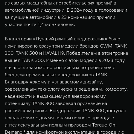
из самых масштабных потребительских премий в
WEY 07
WEY 05
автомобильной индустрии. В 2024 году в голосовании
Расширяя границы комфорта
Эстетика нов
за лучшие автомобили в 23 номинациях приняли
от 6 149 000 ₽
от 5 699 0
участие почти 1,4 млн человек.
В категории «Лучший рамный внедорожник» было
номинировано сразу три модели брендов GWM: TANK
300, TANK 500 и HAVAL H9. Победителем в этой тройке
вышел TANK 300. Именно с этой модели в 2023 году
началось знакомство российских потребителей с
брендом премиальных внедорожников TANK.
Благодаря яркому и узнаваемому дизайну,
WEY 80
WEY 80 
современным технологическим решениям, комфорту,
Масштаб возможностей
Масштаб воз
надежности и выдающемуся внедорожному
от 6 449 000 ₽
от 8 099 
потенциалу TANK 300 завоевал признание на
российском рынке. Внедорожник TANK 300 доступен
покупателям c двумя типами полного привода: с
интеллектуальным полным приводом Torque-On-
Demand ¹ для комфортной эксплуатации в городе и c