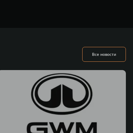
ьных технологиях и экологичном производстве. Компания была
Все новости
оектирование, исследования и разработки, производство, продажу и
грегатов, использующих альтернативные источники энергии. Это
му миру. Компания вносит активный вклад в создание технологического
WM – интеллектуальных кроссоверов и внедорожников HAVAL,
ичный бренд SALOON – в совокупности образуют сегмент прогрессивных
век. В течение шести лет подряд продажи GWM превышают отметку в 1
 С 1998 года Great Wall Motor занимает первое место по объёмам продаж
США, Германии, Индии, Австрии и Южной Корее. Компания построила
а также 5 предприятий по сборке автомобилей.