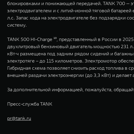
блокировками и понижающей передачей. TANK 700 — эт
электродвигателем и с литий-ионной тяговой батареей 
л.с. Запас хода на электродвигателе без подзарядки с
систему.
TANK 500 Hi-Charge ¹⁰, представленный в России в 20
двухлитровый бензиновый двигатель мощностью 231 л.с.
кВт∙ч размещена под задним рядом сидений и багажным
электротяге – до 115 километров. Электромотор обесп
Гибридная схема позволяет снизить расход топлива в 
внешней раздачи электроэнергии (до 3,3 кВт) и делае
За дополнительной информацией, пожалуйста, обращай
Пресс-служба TANK
pr@tank.ru