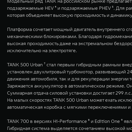
Модельный ряд TANK на российском рынке предлагает 
подзаряжаемые HEV ⁴ и подзаряжаемые PHEV ⁵. Для рам
которая объединяет высокую проходимость и динамик
Платформа сочетает мощный двигатель внутреннего сго
механическими блокировками. Благодаря гидромехани
высокая проходимость даже на экстремальном бездорож
исключительно на электротяге.
TANK 500 Urban ⁷ стал первым гибридным рамным внед
установлен двухлитровый турбомотор, развивающий 245
движения автомобиля, так и для рекуперации энергии т
Заряжается аккумулятор в автоматическом режиме. Он
Суммарная отдача силовой установки достигает 299 л.
На малых скоростях TANK 500 Urban может ехать исклю
автоматическая коробка с мягкими переключениями и 
TANK 700 в версиях Hi-Performance ⁸ и Edition One ⁹ 
Гибридная система выделяется сочетанием высокой м