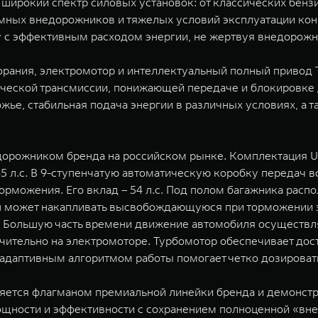
широкий спектр силовых установок: от классических бенз
ных внедорожников и тяжелых условий эксплуатации конце
у с эффективным расходом энергии, не жертвуя внедорож
рания, электромотор и интеллектуальный полный привод T
ческой трансмиссии, понижающей передаче и блокировке 
ье, стабильная подача энергии в различных условиях, а т
орожником бренда на российском рынке. Комплектация Ur
 л.с. В 9-ступенчатую автоматическую коробку передач в
орможения. Его вклад – 54 л.с. Под полом багажника распо
 может накапливать высвобождающуюся при торможении э
с. Большую часть времени движение автомобиля осуществля
чительно на электромоторе. Турбомотор обеспечивает дос
адаптивным алгоритмом работы помогает четко дозировать
является флагманом премиальной линейки бренда и демонст
ощности и эффективности с сохранением полноценной «вн