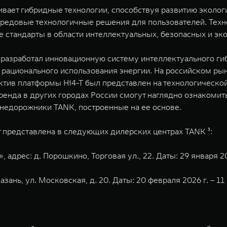
ивает гибридные технологии, способствуя развитию эколо
ередовые технологичные решения для пользователей. Тех
е стандарты в области интеллектуальных, безопасных и э
разработал инновационную систему интеллектуального гибр
 рационального использования энергии. На российском ры
уктив платформы Hi4-T был представлен на технологическо
енда в других городах России смогут наглядно ознакомит
внедорожники TANK, построенные на ее основе.
 представлена в следующих дилерских центрах TANK ³:
адрес: д. Порошкино, Торговая ул., 22. Даты: 29 января 202
азань, ул. Московская, д. 20. Даты: 20 февраля 2026 г. – 11 