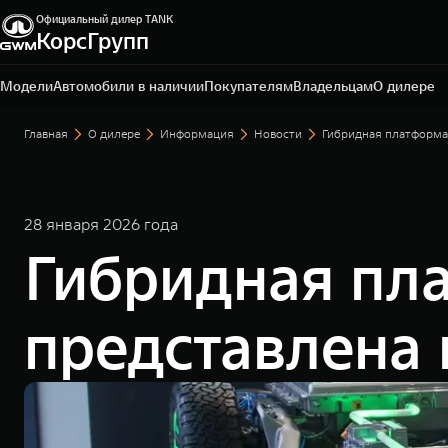
Официальный дилер TANK
Ярославль, Ярославская обл., пос. Нагорный, ул.
КорсГрупп
Дорожная, д. 8
+7 (4852) 60-91-12
Модели
Автомобили в наличии
Покупателям
Владельцам
О дилере
Главная
О дилере
Информация
Новости
Гибридная платформа 
28 января 2026 года
Гибридная пл
представлена 