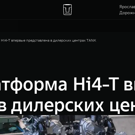
Ярослав
Дорожна
Hi4-T впервые представлена в дилерских центрах TANK
атформа Hi4-T 
в дилерских ц