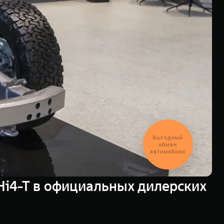
Выгодный
обмен
автомобиля
i4-T в официальных дилерских