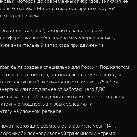
иновых моторов до современных гибридов, включая не
рн Great Wall Motor разработал архитектуру Hi4-T,
ным потенциалом.
orque-on-Demand ⁶, которая оснащена тремя
дифференциалов обеспечивается уверенная тяга,
акже значительный запас хода при движении
ban была создана специально для России. Под капотом
строен электромотор, который используется как для
лагается тяговый аккумулятор емкостью 1,75 кВт⋅ч.
нергию или получать ее от работающего ДВС.
ется за счет работы двигателя внутреннего сгорания.
таточную мощность в любых условиях, а
 тягу на сложном рельефе.
рирует настоящие возможности архитектуры Hi4-T.
едорожной» полноприводной трансмиссии – тремя