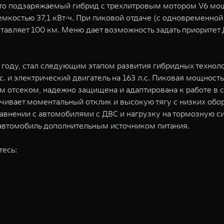
о подзаряжаемый гибрид с трехлитровым мотором V6 мощн
емкостью 37,1 кВт∙ч. При пиковой отдаче (с одновременной
оставляет 100 км. Меню дает возможность задать приорите
25 году, стал следующим этапом развития гибридных техно
 и электрический двигатель на 163 л.с. Пиковая мощность 
 отсеком, надежно защищена и адаптирована к работе в с
ечивает моментальный отклик и высокую тягу с низких обо
сравнении с автомобилями с ДВС и нагрузку на тормозную 
т автомобиль дополнительным источником питания.
тесь: