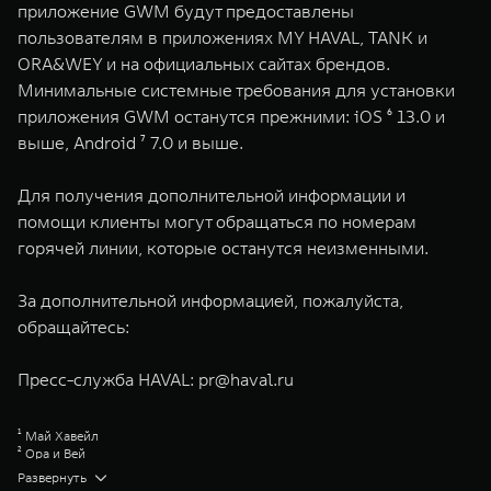
приложение GWM будут предоставлены
пользователям в приложениях MY HAVAL, TANK и
ORA&WEY и на официальных сайтах брендов.
Минимальные системные требования для установки
приложения GWM останутся прежними: iOS ⁶ 13.0 и
выше, Android ⁷ 7.0 и выше.​
Для получения дополнительной информации и
помощи клиенты могут обращаться по номерам
горячей линии, которые останутся неизменными.
За дополнительной информацией, пожалуйста,
обращайтесь:
Пресс-служба HAVAL:
pr@haval.ru
¹ Май Хавейл
² Ора и Вей
³ Приложения TANK и ORA&WEY перестанут работать после обновления,
Развернуть
в связи с чем пользователям, если они желают продолжить управлять