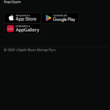
КорсГрупп
© ООО «Грейт Волл Мотор Рус»