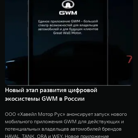
TANK Финансы
Сервис
Корпоративным клиентам
Специальные предложения
Моторные масла
TANK ФИНАНСЫ
TANK Кредит
ЦИФРОВЫЕ СЕРВИСЫ TANK
TANK Лизинг
Цифровые сервисы TANK
TANK 500
TANK 700
TANK Страхование
Подписки
Веди за собой
Сила признан
от 6 499 000 ₽
от 10 199 
Новый этап развития цифровой
экосистемы GWM в России
ООО «Хавейл Мотор Рус» анонсирует запуск нового
мобильного приложения GWM для действующих и
потенциальных владельцев автомобилей брендов
HAVAL, TANK, ORA и WEY. Новое приложение