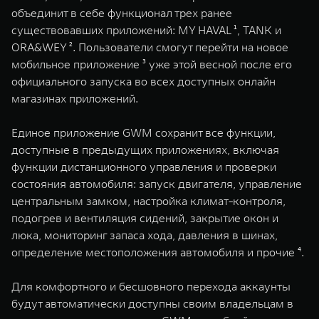
WEY 07
WEY 05
объединит в себе функционал трех ранее
существовавших приложений: MY HAVAL ¹, TANK и
Расширяя границы комфорта
Эстетика нов
от 6 149 000 ₽
от 5 699 0
ORA&WEY ². Пользователи смогут перейти на новое
мобильное приложение ³ уже этой весной после его
официального запуска во всех доступных онлайн
магазинах приложений.
Единое приложение GWM сохранит все функции,
доступные в предыдущих приложениях, включая
функции дистанционного управления и проверки
состояния автомобиля: запуск двигателя, управление
WEY 80
WEY 80 
центральным замком, настройка климат-контроля,
Масштаб возможностей
Масштаб воз
подогрев и вентиляция сидений, закрытие окон и
от 6 449 000 ₽
от 8 099 
люка, мониторинг запаса хода, давления в шинах,
определение местоположения автомобиля и прочие ⁴.
Для комфортного и бесшовного перехода аккаунты
будут автоматически доступны своим владельцам в