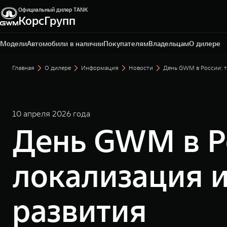
Официальный дилер TANK
Ярославль, Ярославская обл., пос. Нагорный, ул.
КорсГрупп
Дорожная, д. 8
+7 (4852) 60-91-12
Модели
Автомобили в наличии
Покупателям
Владельцам
О дилере
Главная
О дилере
Информация
Новости
День GWM в России: т
10 апреля 2026 года
День GWM в Ро
локализация и
развития