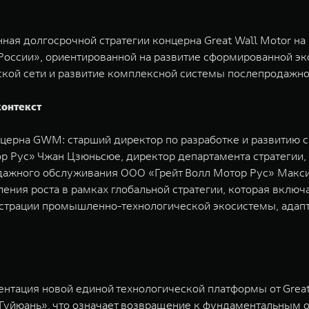
я долгосрочной стратегии концерна Great Wall Motor на
России», ориентированной на развитие сформированной эк
ской сети и развитие комплексной системы послепродажно
контекст
церна GWM: старший директор по разработке и развитию с
 Рус» Чжан Цзюньсюе, директор департамента стратегии,
одажного обслуживания ООО «Грейт Волл Мотор Рус» Макс
ения роста в рамках глобальной стратегии, которая включ
страции промышленно-технологической экосистемы, адапт
нтация новой единой технологической платформы от Grea
Гуйюань», что означает возвращение к фундаментальным 