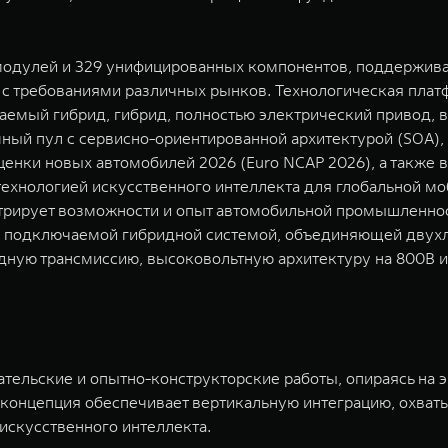
 модулей и 329 унифицированных компонентов, поддержив
и с требованиями различных рынков. Технологическая пла
аемый гибрид, гибрид, полностью электрический привод,
ный пул с сервисно-ориентированной архитектурой (SOA),
ценки новых автомобилей 2026 (Euro NCAP 2026), а также
хнологией искусственного интеллекта для глобальной моб
трирует возможности и опыт автомобильной промышленност
 подключаемой гибридной системой, объединяющей двухл
дную трансмиссию, высоковольтную архитектуру на 800В 
ельские и опытно-конструкторские работы, опираясь на э
а концепция обеспечивает вертикальную интеграцию, охват
 искусственного интеллекта.