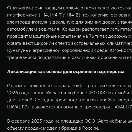
Флагманские инновации включают комплексную техно
платформами (Hi4, Hi4-T и Hi4-Z), технологию, основа
электродвигателя, идеальную для зимних дорог, а та
автомобилем водителя. Концерн располагает испытател
проводит масштабные испытания на 76 типах дорожных 
охватывают широкий спектр экстремальных климатическ
Куньлунь и агрессивной коррозионной среды Юго-Вос
требованиям по адаптации к различным дорожным и к
Локализация как основа долгосрочного партнерства
Одним из ключевых направлений стратегии является ло
2026 года с конвейера сошло более 450 000 автомобиле
двигателей. Сегодня производственная линейка завода
HAVAL F7x, высокотехнологичные кроссоверы HAVAL H
В феврале 2025 года на площадке ООО “Автомобильные 
объему продаж модели бренда в России.