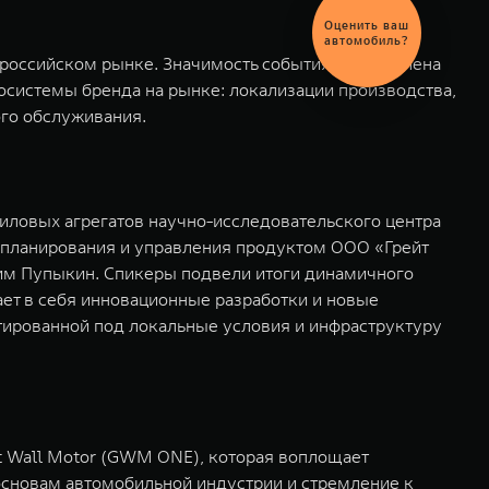
Выгодный
обмен
автомобиля
 российском рынке. Значимость события обусловлена
осистемы бренда на рынке: локализации производства,
го обслуживания.
иловых агрегатов научно-исследовательского центра
 планирования и управления продуктом ООО «Грейт
им Пупыкин. Спикеры подвели итоги динамичного
ает в себя инновационные разработки и новые
ированной под локальные условия и инфраструктуру
t Wall Motor (GWM ONE), которая воплощает
основам автомобильной индустрии и стремление к