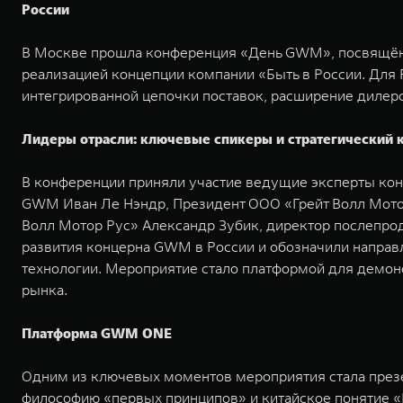
России
В Москве прошла конференция «День GWM», посвящённа
реализацией концепции компании «Быть в России. Для 
интегрированной цепочки поставок, расширение дилер
Лидеры отрасли: ключевые спикеры и стратегический 
В конференции приняли участие ведущие эксперты кон
GWM Иван Ле Нэндр, Президент ООО «Грейт Волл Мотор
Волл Мотор Рус» Александр Зубик, директор послепр
развития концерна GWM в России и обозначили направл
технологии. Мероприятие стало платформой для демон
рынка.
Платформа GWM ONE
Одним из ключевых моментов мероприятия стала презе
философию «первых принципов» и китайское понятие «