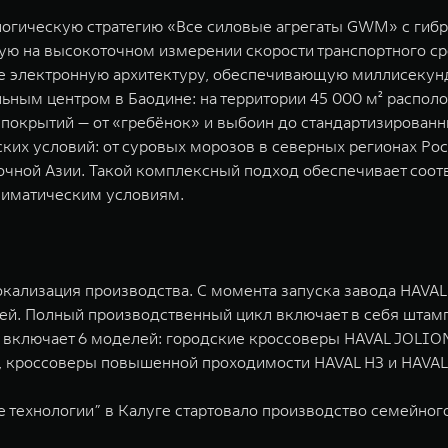
логическую стратегию «Все силовые агрегаты GWM» с ги
нную на высокоточном измерении скорости транспортного с
кже электронную архитектуру, обеспечивающую миллисекун
ьным центром в Баодине: на территории 45 000 м² распол
покрытий — от «гребёнок» и выбоин до стандартизированн
их условий: от суровых морозов в северных регионах Рос
точной Азии. Такой комплексный подход обеспечивает с
лиматическим условиям.
кализация производства. С момента запуска завода HAVAL 
й. Полный производственный цикл включает в себя штампов
 включает 6 моделей: городские кроссоверы HAVAL JOLION
7, кроссоверы повышенной проходимости HAVAL H3 и HAVA
технологии” в Калуге стартовало производство семейного