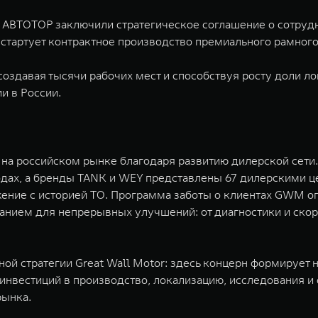
и АВТОТОР заключили стратегическое соглашение о сотрудн
стартует контрактное производство премиального рамног
создавая тысячи рабочих мест и способствуя росту доли
и в России.
а российском рынке благодаря развитию дилерской сети. 
ородах, а бренды TANK и WEY представлены 67 дилерскими 
ожение с историей ТО. Программа заботы о клиентах GWM 
нием для непрерывных улучшений: от диагностики и скоро
ой стратегии Great Wall Motor: здесь концерн формирует 
нвестиций в производство, локализацию, исследования и 
рынка.