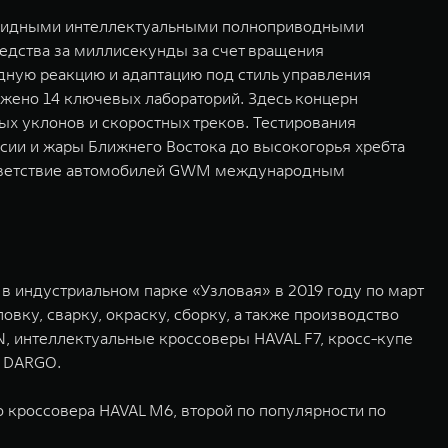
бридными интеллектуальными полноприводными
редства за миллисекунды за счет вращения
дную реакцию и адаптацию под стиль управления
ожено 14 ключевых лабораторий. Здесь концерн
ых уклонов и скоростных треков. Тестирования
сии и жары Ближнего Востока до высокогорья хребта
оответствие автомобилей GWM международным
в индустриальном парке «Узловая» в 2019 году по март
ку, сварку, окраску, сборку, а также производство
, интеллектуальные кроссоверы HAVAL F7, кросс-купе
L DARGO.
 кроссовера HAVAL M6, второй по популярности по