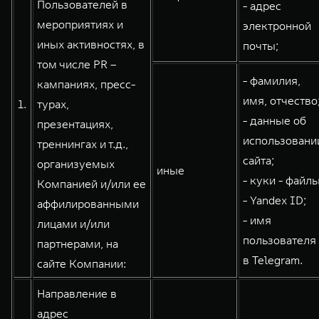
Пользователей в
- адрес
WEY 80
WEY 80 Лаундж
мероприятиях и
электронной
Масштаб возможностей
Масштаб возможностей
иных активностях, в
почты;
от 6 449 000 ₽
от 8 099 000 ₽
том числе PR –
- фамилия,
кампаниях, пресс-
имя, отчество
1.
турах,
- данные об
презентациях,
использовани
треннингах и т.д.,
сайта;
организуемых
иные
- куки - файлы
Компанией и/или ее
- Yandex ID;
аффилированными
- имя
лицами и/или
пользователя
партнерами, на
в Telegram.
сайте Компании:
Направление в
адрес