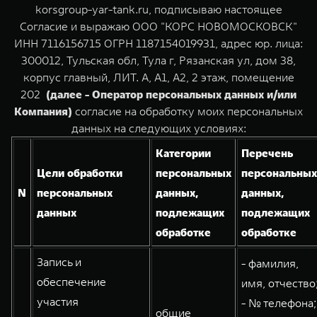
TANK Финансы
Сервис
korsgroup-yar-tank.ru, подписываю настоящее
Согласие и выражаю ООО "КОРС НОВОМОСКОВСК"
Корпоративным клиентам
Специальные предложения
ИНН 7116156715 ОГРН 1187154019931, адрес юр. лица:
TANK 500
TANK 700
300012, Тульская обл, Тула г, Рязанская ул, дом 38,
Моторные масла
Веди за собой
Сила признания
TANK ФИНАНСЫ
корпус главный, ЛИТ. А, А1, А2, 2 этаж, помещение
от 6 499 000 ₽
от 10 199 000 ₽
202
(далее - Оператор персональных данных и/или
TANK Кредит
ЦИФРОВЫЕ СЕРВИСЫ TANK
Компания)
согласие на обработку моих персональных
TANK Лизинг
Цифровые сервисы TANK
данных на следующих условиях:
Категории
Перечень
TANK Страхование
Подписки
Цели обработки
персональных
персональных
N
персональных
данных,
данных,
WEY 07
WEY 05
данных
подлежащих
подлежащих
Расширяя границы комфорта
Эстетика нового времени
от 6 149 000 ₽
от 5 699 000 ₽
обработке
обработке
Запись и
- фамилия,
обеспечение
имя, отчество
участия
- № телефона;
общие