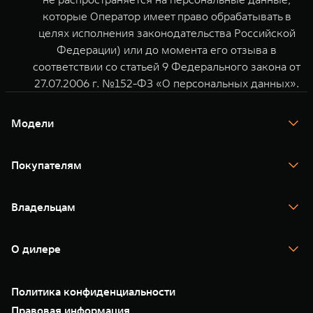
которые Оператор имеет право обрабатывать в
целях исполнения законодательства Российской
Федерации) или до момента его отзыва в
соответствии со статьей 9 Федерального закона от
27.07.2006 г. №152-ФЗ «О персональных данных».
Модели
TANK 300
TANK 400
Покупателям
TANK 500
TANK 700
Спецпредложения
Тест-драйв
Владельцам
TANK Финансы
TANK Кредит
Гарантия
TANK Лизинг
Помощь на дороге
Корпоративным клиентам
О дилере
Новые цифровые сервисы TANK
Зарядные станции
Подписки
О нас
Специальные предложения
35 лет GWM
Сервис
Политика конфиденциальности
GWM ТЕХ ДЕНЬ
Нулевое ТО
Новости
Правовая информация
Моторные масла