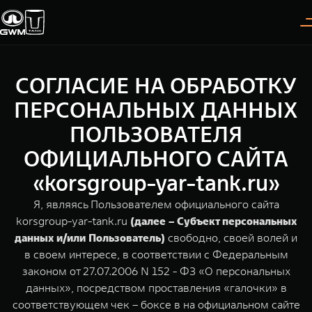
СОГЛАСИЕ НА ОБРАБОТКУ
Покупателям
Владельцам
О дилере
Модели
ПЕРСОНАЛЬНЫХ ДАННЫХ
ПОЛЬЗОВАТЕЛЯ
ВЫБОР АВТОМОБИЛЯ
ГАРАНТИЯ И ПОДДЕРЖКА
ИНФОРМАЦИЯ
ОФИЦИАЛЬНОГО САЙТА
Спецпредложения
Гарантия
О нас
«korsgroup-yar-tank.ru»
Конфигуратор
Помощь на дороге
35 лет GWM
Я, являясь Пользователем официального сайта
korsgroup-yar-tank.ru
(далее – Субъект персональных
Тест-драйв
GWM ТЕХ ДЕНЬ
TANK 300
TANK 400
СЕРВИС
данных и/или Пользователь)
свободно, своей волей и
Следуй за открытиями
За пределы возможного
Зарядные станции
Новости
в своем интересе, в соответствии с Федеральным
от 3 999 000 ₽
от 5 599 000 ₽
Калькулятор ТО
законом от 27.07.2006 N 152 - ФЗ «О персональных
данных», посредством проставления «галочки» в
Нулевое ТО
ПОКУПКА АВТОМОБИЛЯ
соответствующем чек – боксе в на официальном сайте