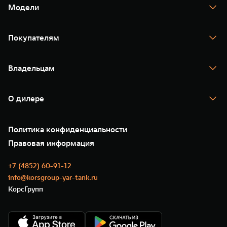
Модели
TANK 300
TANK 400
Покупателям
TANK 500
TANK 700
Спецпредложения
Тест-драйв
Владельцам
TANK Финансы
TANK Кредит
Гарантия
TANK Лизинг
Помощь на дороге
Корпоративным клиентам
О дилере
Новые цифровые сервисы TANK
Зарядные станции
Подписки
О нас
Специальные предложения
35 лет GWM
Сервис
Политика конфиденциальности
GWM ТЕХ ДЕНЬ
Нулевое ТО
Новости
Правовая информация
Моторные масла
+7 (4852) 60-91-12
info@korsgroup-yar-tank.ru
КорсГрупп