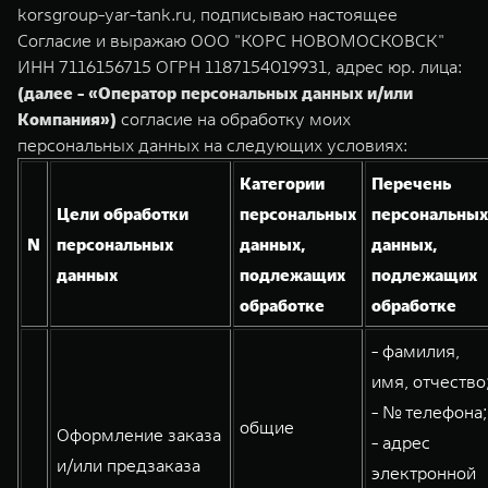
TANK Финансы
Сервис
korsgroup-yar-tank.ru, подписываю настоящее
Согласие и выражаю ООО "КОРС НОВОМОСКОВСК"
Корпоративным клиентам
Специальные предложения
ИНН 7116156715 ОГРН 1187154019931, адрес юр. лица:
TANK 500
TANK 700
(далее - «Оператор персональных данных и/или
Моторные масла
Веди за собой
Сила признания
TANK ФИНАНСЫ
Компания»)
согласие на обработку моих
от 6 499 000 ₽
от 10 199 000 ₽
персональных данных на следующих условиях:
TANK Кредит
ЦИФРОВЫЕ СЕРВИСЫ TANK
Категории
Перечень
TANK Лизинг
Цифровые сервисы TANK
Цели обработки
персональных
персональных
TANK Страхование
Подписки
N
персональных
данных,
данных,
данных
подлежащих
подлежащих
WEY 07
WEY 05
обработке
обработке
Расширяя границы комфорта
Эстетика нового времени
от 6 149 000 ₽
от 5 699 000 ₽
- фамилия,
имя, отчество
- № телефона;
общие
Оформление заказа
- адрес
и/или предзаказа
электронной