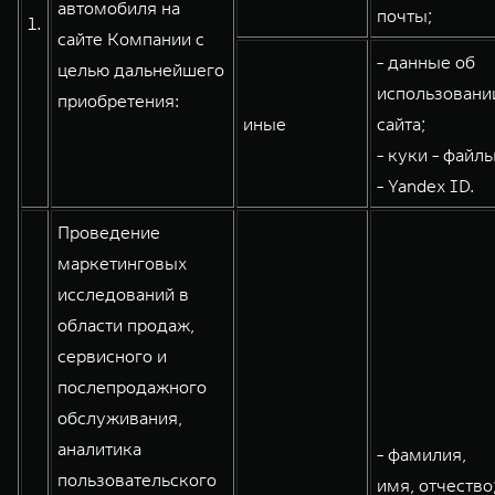
автомобиля на
почты;
1.
WEY 80
WEY 80 Лаундж
сайте Компании с
Масштаб возможностей
Масштаб возможностей
- данные об
целью дальнейшего
от 6 449 000 ₽
от 8 099 000 ₽
использовани
приобретения:
иные
сайта;
- куки - файлы
- Yandex ID.
Проведение
маркетинговых
исследований в
области продаж,
сервисного и
послепродажного
обслуживания,
аналитика
- фамилия,
пользовательского
имя, отчество