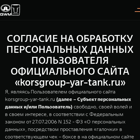
СОГЛАСИЕ НА ОБРАБОТКУ
Покупателям
Владельцам
О дилере
Модели
ПЕРСОНАЛЬНЫХ ДАННЫХ
ПОЛЬЗОВАТЕЛЯ
ВЫБОР АВТОМОБИЛЯ
ГАРАНТИЯ И ПОДДЕРЖКА
ИНФОРМАЦИЯ
ОФИЦИАЛЬНОГО САЙТА
Спецпредложения
Гарантия
О нас
«korsgroup-yar-tank.ru»
Конфигуратор
Помощь на дороге
35 лет GWM
Я, являясь Пользователем официального сайта
korsgroup-yar-tank.ru
(далее – Субъект персональных
Тест-драйв
GWM ТЕХ ДЕНЬ
TANK 300
TANK 400
СЕРВИС
данных и/или Пользователь)
свободно, своей волей и
Следуй за открытиями
За пределы возможного
Зарядные станции
Новости
в своем интересе, в соответствии с Федеральным
от 3 999 000 ₽
от 5 599 000 ₽
Калькулятор ТО
законом от 27.07.2006 N 152 - ФЗ «О персональных
данных», посредством проставления «галочки» в
Нулевое ТО
ПОКУПКА АВТОМОБИЛЯ
соответствующем чек – боксе в на официальном сайте