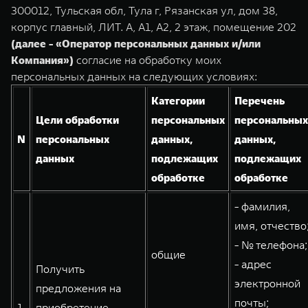
TANK Финансы
Сервис
300012, Тульская обл, Тула г, Рязанская ул, дом 38,
корпус главный, ЛИТ. А, А1, А2, 2 этаж, помещение 202
Корпоративным клиентам
Специальные предложения
(далее - «Оператор персональных данных и/или
TANK 500
TANK 700
Моторные масла
Компания»)
согласие на обработку моих
Веди за собой
Сила признания
TANK ФИНАНСЫ
персональных данных на следующих условиях:
от 6 499 000 ₽
от 10 199 000 ₽
TANK Кредит
ЦИФРОВЫЕ СЕРВИСЫ TANK
Категории
Перечень
Цели обработки
персональных
персональных
TANK Лизинг
Цифровые сервисы TANK
N
персональных
данных,
данных,
TANK Страхование
Подписки
данных
подлежащих
подлежащих
обработке
обработке
WEY 07
WEY 05
- фамилия,
Расширяя границы комфорта
Эстетика нового времени
от 6 149 000 ₽
от 5 699 000 ₽
имя, отчество
- № телефона;
общие
- адрес
Получить
электронной
предложения на
почты;
1.
приобретение