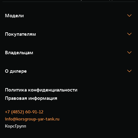
Модели
TANK 300
TANK 400
Покупателям
TANK 500
TANK 700
Спецпредложения
Тест-драйв
Владельцам
TANK Финансы
TANK Кредит
Гарантия
TANK Лизинг
Помощь на дороге
Корпоративным клиентам
О дилере
Новые цифровые сервисы TANK
Зарядные станции
Подписки
О нас
Специальные предложения
35 лет GWM
Сервис
Политика конфиденциальности
GWM ТЕХ ДЕНЬ
Нулевое ТО
Новости
Правовая информация
Моторные масла
+7 (4852) 60-91-12
info@korsgroup-yar-tank.ru
КорсГрупп