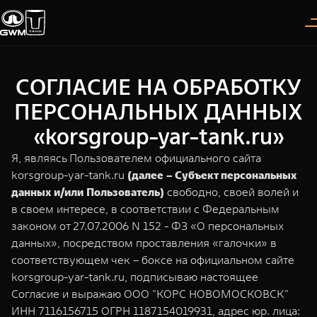
СОГЛАСИЕ НА ОБРАБОТКУ
Покупателям
Владельцам
О дилере
Модели
ПЕРСОНАЛЬНЫХ ДАННЫХ
«korsgroup-yar-tank.ru»
ВЫБОР АВТОМОБИЛЯ
ГАРАНТИЯ И ПОДДЕРЖКА
ИНФОРМАЦИЯ
Я, являясь Пользователем официального сайта
Спецпредложения
Гарантия
О нас
korsgroup-yar-tank.ru
(далее – Субъект персональных
данных и/или Пользователь)
свободно, своей волей и
Конфигуратор
Помощь на дороге
35 лет GWM
в своем интересе, в соответствии с Федеральным
законом от 27.07.2006 N 152 - ФЗ «О персональных
Тест-драйв
GWM ТЕХ ДЕНЬ
TANK 300
TANK 400
СЕРВИС
данных», посредством проставления «галочки» в
Следуй за открытиями
За пределы возможного
Зарядные станции
Новости
соответствующем чек – боксе на официальном сайте
от 3 999 000 ₽
от 5 599 000 ₽
Калькулятор ТО
korsgroup-yar-tank.ru, подписываю настоящее
Нулевое ТО
Согласие и выражаю ООО "КОРС НОВОМОСКОВСК"
ПОКУПКА АВТОМОБИЛЯ
ИНН 7116156715 ОГРН 1187154019931, адрес юр. лица: