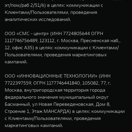
TANK Финансы
Сервис
эт/пом/раб 2/51/6) в целях: коммуникации с
Клиентами/Пользователями, проведения
Корпоративным клиентам
Специальные предложения
аналитических исследований.
TANK 500
TANK 700
Моторные масла
Веди за собой
Сила признания
TANK ФИНАНСЫ
ООО «СМС - центр» (ИНН 7724805644 ОГРН
от 6 499 000 ₽
от 10 199 000 ₽
1117746756489, 123112, г. Москва, Пресненская наб.,
TANK Кредит
ЦИФРОВЫЕ СЕРВИСЫ TANK
12, офис А35) в целях: коммуникации с Клиентами/
TANK Лизинг
Цифровые сервисы TANK
Пользователями, проведения маркетинговых
кампаний.
TANK Страхование
Подписки
ООО «ИННОВАЦИОННЫЕ ТЕХНОЛОГИИ» (ИНН
WEY 07
WEY 05
7722397559, ОГРН 1177746441840, 105082, 77, г.
Расширяя границы комфорта
Эстетика нового времени
Москва, внутригородская территория города
от 6 149 000 ₽
от 5 699 000 ₽
федерального значения муниципальный округ
Басманный, ул Новая Переведеновская, Дом 8,
Строение 1, Этаж МАНСАРДА) в целях: коммуникации
с Клиентами/Пользователями, проведения
маркетинговых кампаний.