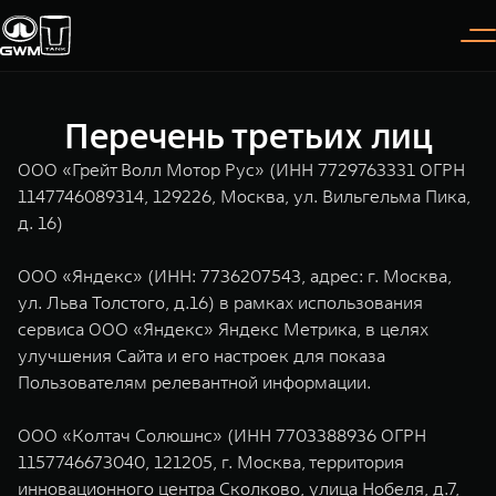
Перечень третьих лиц
Покупателям
Владельцам
О дилере
Модели
ООО «Грейт Волл Мотор Рус» (ИНН 7729763331 ОГРН
1147746089314, 129226, Москва, ул. Вильгельма Пика,
д. 16)
ВЫБОР АВТОМОБИЛЯ
ГАРАНТИЯ И ПОДДЕРЖКА
ИНФОРМАЦИЯ
Спецпредложения
Гарантия
О нас
ООО «Яндекс» (ИНН: 7736207543, адрес: г. Москва,
ул. Льва Толстого, д.16) в рамках использования
Конфигуратор
Помощь на дороге
35 лет GWM
сервиса ООО «Яндекс» Яндекс Метрика, в целях
TANK 300
TANK 400
Тест-драйв
GWM ТЕХ ДЕНЬ
улучшения Сайта и его настроек для показа
СЕРВИС
Пользователям релевантной информации.
Следуй за открытиями
За пределы возможного
Зарядные станции
Новости
от 3 999 000 ₽
от 5 599 000 ₽
Калькулятор ТО
ООО «Колтач Солюшнс» (ИНН 7703388936 ОГРН
Нулевое ТО
ПОКУПКА АВТОМОБИЛЯ
1157746673040, 121205, г. Москва, территория
инновационного центра Сколково, улица Нобеля, д.7,