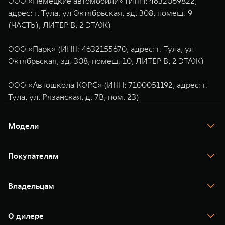
ООО «Немецкие автомобили» (ИНН: 4632069822,
адрес: г. Тула, ул Октябрьская, зд. 308, помещ. 9
(ЧАСТЬ), ЛИТЕР В, 2 ЭТАЖ)
ООО «Парк» (ИНН: 4632155670, адрес: г. Тула, ул
Октябрьская, зд. 308, помещ. 10, ЛИТЕР В, 2 ЭТАЖ)
ООО «Автошкола КОРС» (ИНН: 7100051192, адрес: г.
Тула, ул. Рязанская, д. 7В, пом. 23)
Модели
TANK 300
TANK 400
Покупателям
TANK 500
TANK 700
Спецпредложения
Тест-драйв
Владельцам
TANK Финансы
TANK Кредит
Гарантия
TANK Лизинг
Помощь на дороге
Корпоративным клиентам
О дилере
Новые цифровые сервисы TANK
Зарядные станции