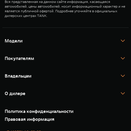
Вся представленная на данном сайте информация, касающаяся
автомобилей, цены автомобилей, носит информационный характер и не
является публичной офертой. Подробнее уточняйте в официальных
дилерских центрах TANK.
Модели
TANK 300
TANK 400
Покупателям
TANK 500
TANK 700
Спецпредложения
Тест-драйв
Владельцам
TANK Финансы
TANK Кредит
Гарантия
TANK Лизинг
Помощь на дороге
Корпоративным клиентам
О дилере
Новые цифровые сервисы TANK
Зарядные станции
Подписки
О нас
Специальные предложения
35 лет GWM
Сервис
Политика конфиденциальности
GWM ТЕХ ДЕНЬ
Нулевое ТО
Новости
Правовая информация
Моторные масла