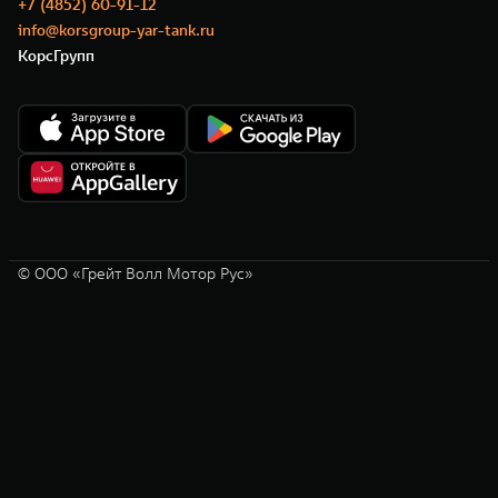
+7 (4852) 60-91-12
info@korsgroup-yar-tank.ru
КорсГрупп
© ООО «Грейт Волл Мотор Рус»