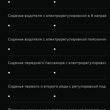
●
●
Сиденье водителя с электрорегулировкой в 8 направл
●
●
Сиденье водителя с электрорегулировкой пояснично
●
●
Сиденье переднего пассажира с электрорегулировкой 
●
●
Сиденья первого и второго ряда с регулировкой подг
●
●
Функции массажа и вентиляции сидений первого и вто