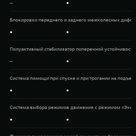
—
●
Блокировки переднего и заднего межколесных дифф
●
●
Полуактивный стабилизатор поперечной устойчивости
—
●
Система помощи при спуске и при трогании на подъем
●
●
Система выбора режимов движения с режимом «Эксп
●
●