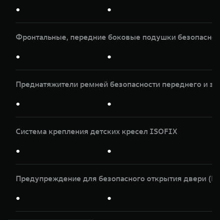
●
●
Фронтальные, передние боковые подушки безопасност
●
●
Преднатяжители ремней безопасности переднего и за
●
●
Система крепления детских кресел ISOFIX
●
●
Предупреждение для безопасного открытия двери (
●
●