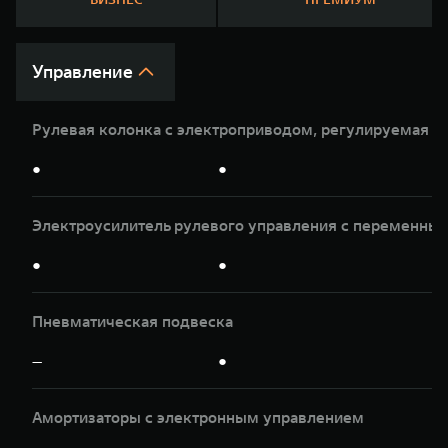
WEY 07
WEY 05
Расширяя границы комфорта
Эстетика ново
от 6 149 000 ₽
от 5 699 0
Управление
Рулевая колонка с электроприводом, регулируемая по
●
●
Электроусилитель рулевого управления с переменны
●
●
WEY 80
WEY 80 Л
Масштаб возможностей
Масштаб возм
от 6 449 000 ₽
от 8 099 0
Пневматическая подвеска
—
●
Амортизаторы с электронным управлением